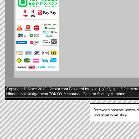
Copyright © Since 2013-
j2color.com
Powered by
ジェイダブリュー
/
j2camera.
Nihonbashi Kakigaracho TOKYO. **
Imported Camera Society Members