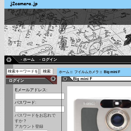
· ホーム
· ログイン
ホーム
::
フイルムカメラ
:: Big mini F
Big mini F
ログイン
Eメールアドレス:
パスワード:
パスワードをお忘れで
すか？
アカウント登録