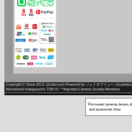
Copyright © Since 2013-
j2color.com
Powered by
ジェイダブリュー
/
j2camera.
Nihonbashi Kakigaracho TOKYO. **
Imported Camera Society Members