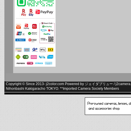
Copyright © Since 2013-
j2color.com
Powered by
ジェイダブリュー
/
j2camera.
Nihonbashi Kakigaracho TOKYO. **
Imported Camera Society Members