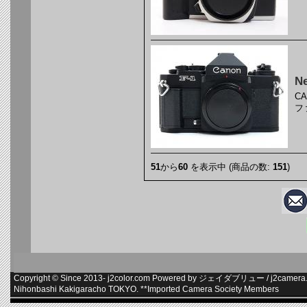
N
C
フ
51
から
60
を表示中 (商品の数:
151
)
Copyright © Since 2013-
j2color.com
Powered by
ジェイダブリュー
/
j2camera.
Nihonbashi Kakigaracho TOKYO. **
Imported Camera Society Members