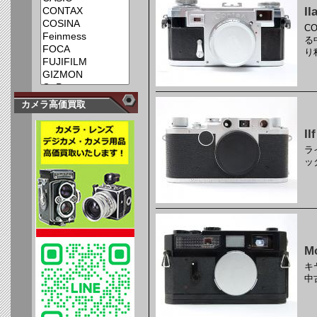
I
C
る
り
カメラ高価買取
IIf
ラ
ッ
Mo
キ
中