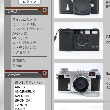
あ
整
カテゴリ
フイルムカメラ
ミラーレス/1眼
コンパクトデジカメ
AFレンズ
G
MFレンズ
R
大・中判カメラ
大・中判レンズ
アクセサリー
新着商品...
全商品...
I
メーカー
C
応
ほ