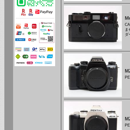
Mo
C
ま
ダ
M
P
M
P