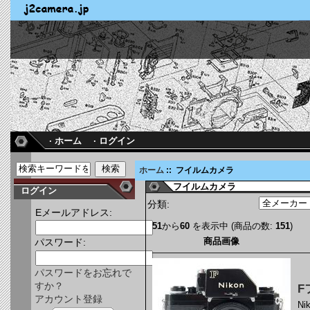
· ホーム
· ログイン
ホーム
:: フイルムカメラ
フイルムカメラ
ログイン
分類:
Eメールアドレス:
51
から
60
を表示中 (商品の数:
151
)
商品画像
パスワード:
パスワードをお忘れで
すか？
F
アカウント登録
N