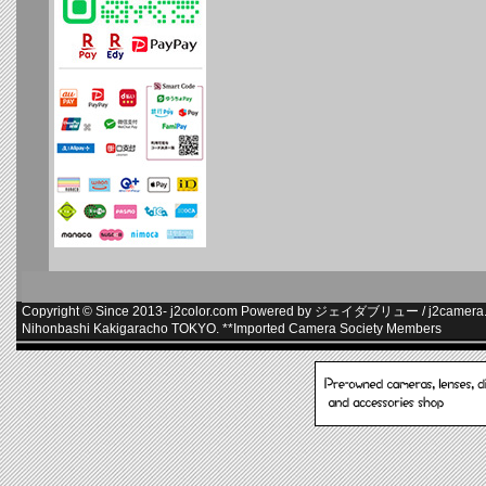
Copyright © Since 2013-
j2color.com
Powered by
ジェイダブリュー
/
j2camera.
Nihonbashi Kakigaracho TOKYO. **
Imported Camera Society Members