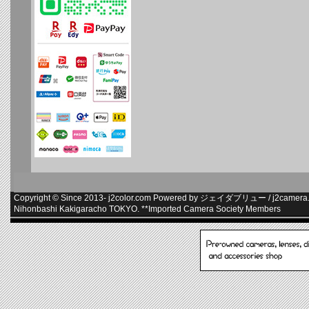
Copyright © Since 2013-
j2color.com
Powered by
ジェイダブリュー
/
j2camera.
Nihonbashi Kakigaracho TOKYO. **
Imported Camera Society Members