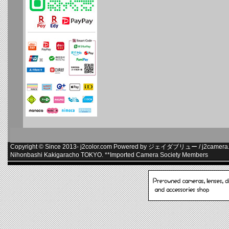
Copyright © Since 2013-
j2color.com
Powered by
ジェイダブリュー
/
j2camera.
Nihonbashi Kakigaracho TOKYO. **
Imported Camera Society Members