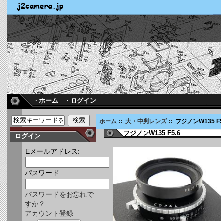
· ホーム
· ログイン
ホーム
::
大・中判レンズ
:: フジノンW135 F5
フジノンW135 F5.6
ログイン
Eメールアドレス:
パスワード:
パスワードをお忘れで
すか？
アカウント登録