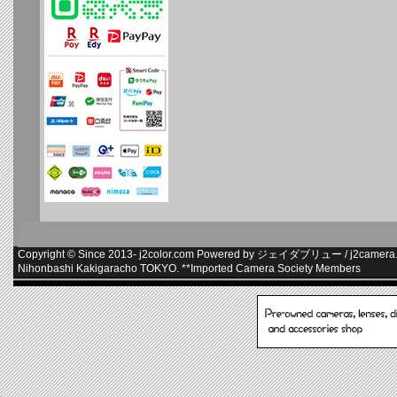
Copyright © Since 2013-
j2color.com
Powered by
ジェイダブリュー
/
j2camera.
Nihonbashi Kakigaracho TOKYO. **
Imported Camera Society Members