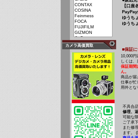
●振込先
【口座
PayPa
ゆうちょ
ゆうちょ
カメラ高価買取
■保証
10,0
しくは、
保証期間
ん。
商品が届
仕事が忙
用外とな
不具合
修理、
可能な
ご了承
また修
ます。 
商品を