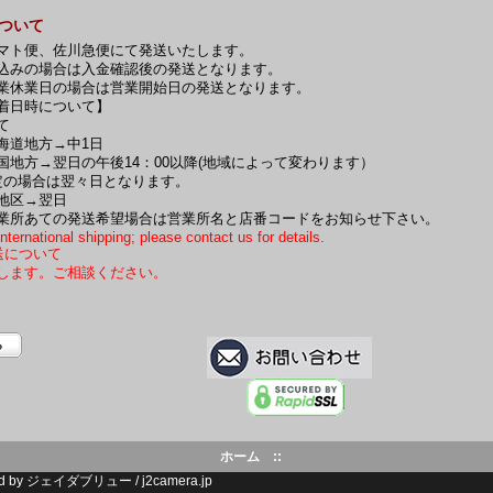
について
マト便、佐川急便にて発送いたします。
込みの場合は入金確認後の発送となります。
業休業日の場合は営業開始日の発送となります。
着日時について】
て
海道地方→中1日
国地方→翌日の午後14：00以降(地域によって変わります）
定の場合は翌々日となります。
地区→翌日
業所あての発送希望場合は営業所名と店番コードをお知らせ下さい。
nternational shipping; please contact us for details.
送について
します。ご相談ください。
ホーム
::
d by
ジェイダブリュー
/
j2camera.jp