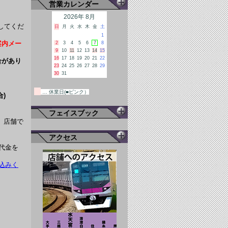
営業カレンダー
2026年 8月
してくだ
日
月
火
水
木
金
土
1
案内メー
2
3
4
5
6
7
8
9
10
11
12
13
14
15
16
17
18
19
20
21
22
合があり
23
24
25
26
27
28
29
30
31
… 休業日(■ピンク）
)
フェイスブック
、店舗で
アクセス
代金を
込みく
。