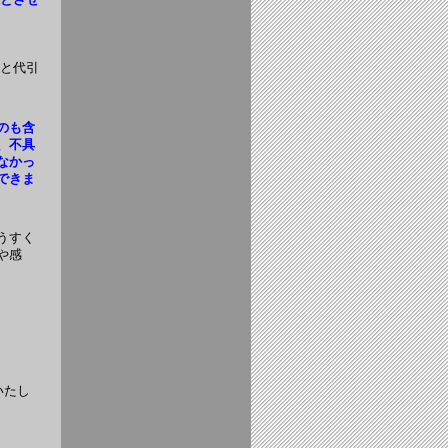
料と代引
のも含
、不具
なかっ
できま
うすく
や感
いたし