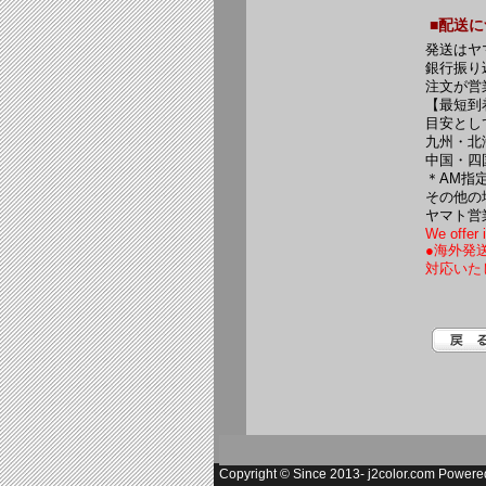
■配送
発送はヤ
銀行振り
注文が営
【最短到
目安とし
九州・北
中国・四
＊AM指
その他の
ヤマト営
We offer i
●海外発
対応いた
Copyright © Since 2013-
j2color.com
Powere