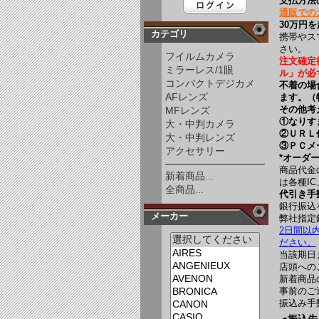
支払方法
通販での
30万円
カテゴリ
携帯やス
さい。
フイルムカメラ
注文確定
ミラーレス/1眼
ル」が必
コンパクトデジカメ
不着の場
AFレンズ
ます。（特
その他考
MFレンズ
①なりす
大・中判カメラ
②ＵＲＬ
大・中判レンズ
③ＰＣメ
アクセサリー
*オーダ
商品代金
新着商品...
は各種I
全商品...
代引き手
銀行振込
メーカー
弊社指定
2日間以
ださい。
当該期日
店頭への
新着商品
事前のご
振込み手