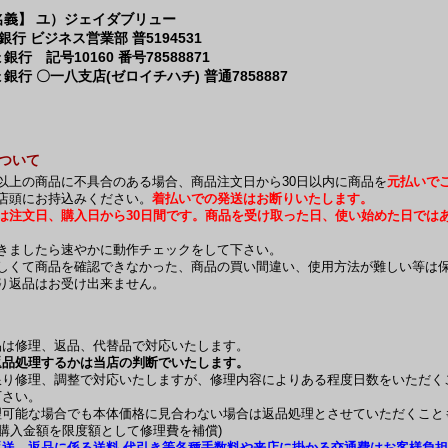
名義】 ユ）ジェイダブリュー
y銀行 ビジネス営業部 普5194531
銀行 記号10160 番号78588871
銀行 〇一八支店(ゼロイチハチ) 普通7858887
について
00円以上の商品に不具合のある場合、商品注文日から30日以内に商品を
元払いで
店頭にお持込みください。
着払いでの発送はお断りいたします。
は注文日、購入日から30日間です。商品を受け取った日、使い始めた日では
きましたら速やかに動作チェックをして下さい。
しくて商品を確認できなかった、商品の買い間違い、使用方法が難しい等は
り返品はお受け出来ません。
品は修理、返品、代替品で対応いたします。
返品処理するかは当店の判断でいたします。
限り修理、調整で対応いたしますが、修理内容によりある程度日数をいただく
下さい。
理可能な場合でも本体価格に見合わない場合は返品処理とさせていただくこと
(購入金額を限度額として修理費を補償)
返送、返品に係る送料,代引き等各種手数料や来店に掛かる交通費はお客様負