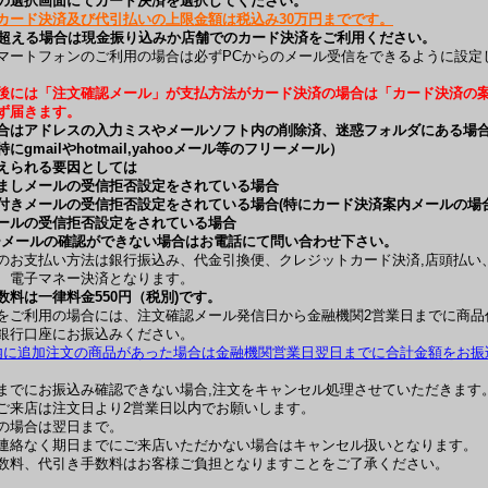
の選択画面にてカード決済を選択してください。
カード決済及び代引払いの上限金額は税込み30万円までです。
を超える場合は現金振り込みか店舗でのカード決済をご利用ください。
マートフォンのご利用の場合は必ずPCからのメール受信をできるように設定
後には「注文確認メール」が支払方法がカード決済の場合は「カード決済の
ず届きます。
合はアドレスの入力ミスやメールソフト内の削除済、迷惑フォルダにある場
にgmailやhotmail,yahooメール等のフリーメール）
えられる要因としては
ましメールの受信拒否設定をされている場合
付きメールの受信拒否設定をされている場合(特にカード決済案内メールの場合
ールの受信拒否設定をされている場合
ーメールの確認ができない場合はお電話にて問い合わせ下さい。
のお支払い方法は銀行振込み、代金引換便、クレジットカード決済,店頭払い
C、電子マネー決済となります。
数料は一律料金550円（税別)です。
をご利用の場合には、注文確認メール発信日から金融機関2営業日までに商品
銀行口座にお振込みください。
内に追加注文の商品があった場合は金融機関営業日翌日までに合計金額をお振
までにお振込み確認できない場合,注文をキャンセル処理させていただきます
ご来店は注文日より2営業日以内でお願いします。
の場合は翌日まで。
連絡なく期日までにご来店いただかない場合はキャンセル扱いとなります。
数料、代引き手数料はお客様ご負担となりますことをご了承ください。