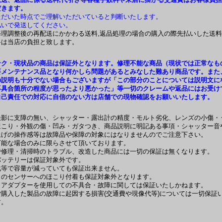
だきます。
ただいた時点でご理解いただいていると判断いたします。
払いで発送してください。
修理調整後の再配送にかかわる送料,返品処理の場合の購入の際先払いした送
料は当店の負担と致します。
ンク・現状品の商品は保証外となります。修理不能な商品（現状では正常なも
要メンテナンス品となり何かしら問題があるとみなした難あり商品です。また
の説明も十分でない場合もございますが「この部分のことについては説明文に
不具合箇所の程度が思ったより悪かった」等一切のクレームや返品にはお受け
自己責任での対応に自信のない方は店舗での現物確認をお願いいたします。
撮影に支障の無い、シャッター・露出計の精度・モルト劣化、レンズの小傷・
ほこり・外観の傷・凹み・ガタつき、商品説明に明記ある事項・シャッター音
上げの操作感等は故障品や保障の対象にはなりませんのでご注意下さい。
可能な場合のみに限らさせて頂いております。
で修理・清掃時のトラブル、改造した商品には一切の保証は無くなります。
バッテリーは保証対象外です。
化等で容量が減っていても保証出来ません。
メのセンサーへのほこり付着も保証対象外となります。
トアダプターを使用しての不具合・故障に関しては保証いたしかねます。
ご購入した製品の故障に起因する損害(交通費や現像代等)については一切保証
す。