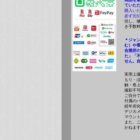
ていた
購入い
必ず元
但し、
き手数
＊ジャ
む）や
合箇所
た」「
せん。
実用上
もり・
触・巻
撮影不
ご自分
付属の
経年劣
デジカ
マウン
また、
かねま