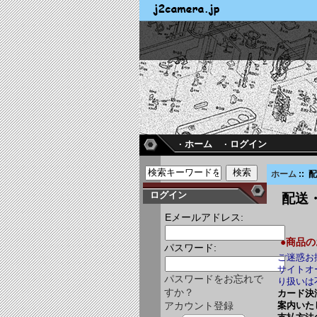
· ホーム
· ログイン
ホーム
::
ログイン
配送
Eメールアドレス:
●商品
パスワード:
ご迷惑お
サイトオ
パスワードをお忘れで
り扱いは
すか？
カード決
案内いた
アカウント登録