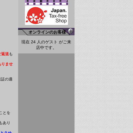
オンラインのお客様
現在 24 人のゲスト がご来
店中です。
ご返送
も
ありませ
保証の適
ことを
もあり
担とさせ